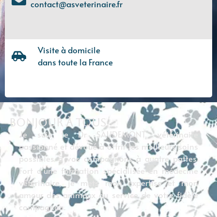
contact@asveterinaire.fr
Visite à domicile
dans toute la France
Bonjour à tous,
Je suis le Dr SAUDEMONT, vétérinaire
passionné et dévoué à offrir les meilleurs soins
possibles à vos compagnons à quatre pattes.
Fort d’une formation spécialisée en médecine
vétérinaire, je mets mon expertise et mon
amour des animaux au service de votre fidèle
compagnon.