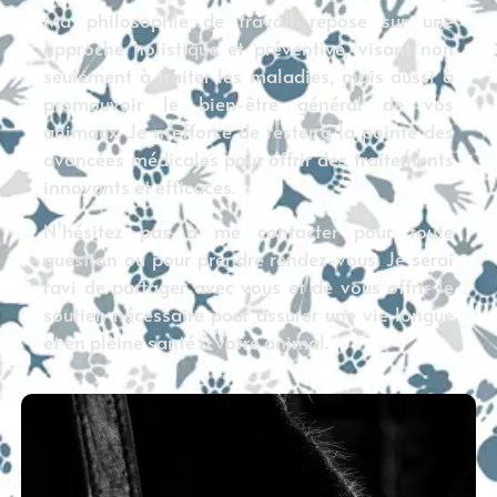
Ma philosophie de travail repose sur une
approche holistique et préventive, visant non
seulement à traiter les maladies, mais aussi à
promouvoir le bien-être général de vos
animaux. Je m’efforce de rester à la pointe des
avancées médicales pour offrir des traitements
innovants et efficaces.
N’hésitez pas à me contacter pour toute
question ou pour prendre rendez-vous. Je serai
ravi de partager avec vous et de vous offrir le
soutien nécessaire pour assurer une vie longue
et en pleine santé à votre animal.