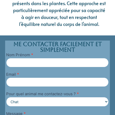
présents dans les plantes. Cette approche est
particulièrement appréciée pour sa capacité
à agir en douceur, tout en respectant
l’équilibre naturel du corps de l'animal.
Me contacter facilement et
simplement
Nom Prénom
*
Me
contacter
Email
*
Pour quel animal me contactez-vous ?
*
Message
*